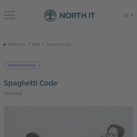
DE
NITG home
Blog
Spaghetti Code
Webentwicklung
Spaghetti Code
17.07.2023