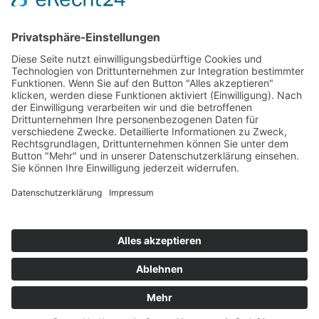
Wie Künstliche Intelligenz das UX/UI-
Design beeinflusst?
Entdecken Sie, wie KI das UX/UI-Design
revolutioniert und welche Vorteile und
Herausforderungen diese Entwicklung mit sich
bringt. Erfahren Sie mehr über unsere UI/UX
Dienstleistungen.
office@northitgroup.com
+49(158)88649498
Impressum
Datenschutz
AGB
WDB
FAQ
Katalog