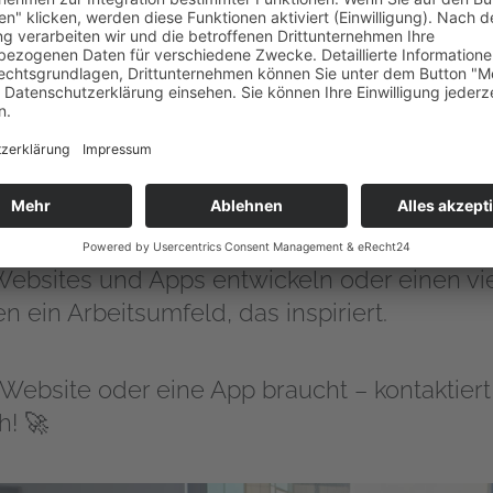
in unser aktuelles Projekt eingearbeitet und 
 Er schnüffelt Bugs aus, schließt Sicherheits
Trab.
 dreht sich alles um Innovation, Kreativität 
ebsites und Apps entwickeln oder einen vi
n ein Arbeitsumfeld, das inspiriert.
e Website oder eine App braucht – kontaktie
h! 🚀