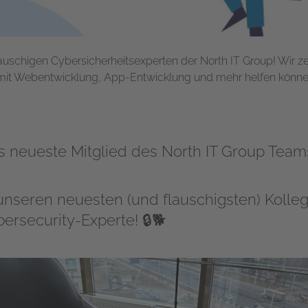
lauschigen Cybersicherheitsexperten der North IT Group! Wir z
h mit Webentwicklung, App-Entwicklung und mehr helfen könne
as neueste Mitglied des North IT Group Team
unseren neuesten (und flauschigsten) Kolle
bersecurity-Experte! 🔒🐕