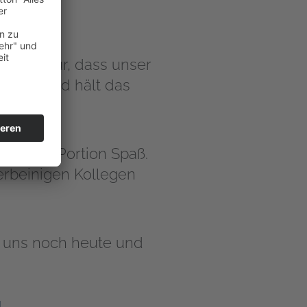
sorgt dafür, dass unser
lücken und hält das
und eine Portion Spaß.
erbeinigen Kollegen
rt uns noch heute und