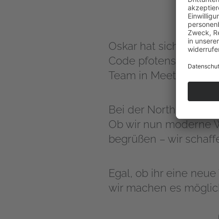
Oskar hat sich direkt 
Code pfotensicher ist.
Team in Meetings auf 
Bei der North IT Group
Ob wir nun moderne W
begrüßen – wir schaffe
Egal, ob ihr eine neu
wir machen es möglic