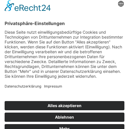
SEO-Sichtbarkeit steigern:
Maßgeschneiderte Strategien für mehr
Traffic & Erfolg | North IT Group
Erfahren Sie, wie Sie Ihre SEO-Sichtbarkeit
effektiv erhöhen – von Keyword-Recherche bis
technischer Optimierung. North IT unterstützt Sie
mit maßgeschneiderten Lösungen für
nachhaltigen Online-Erfolg.
office@northitgroup.com
+49(158)88649498