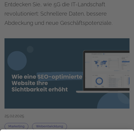
Entdecken Sie, wie 5G die IT-Landschaft
revolutioniert: Schnellere Daten, bessere
Abdeckung und neue Geschäftspotenziale.
25.02.2025
Marketing
Webentwicklung