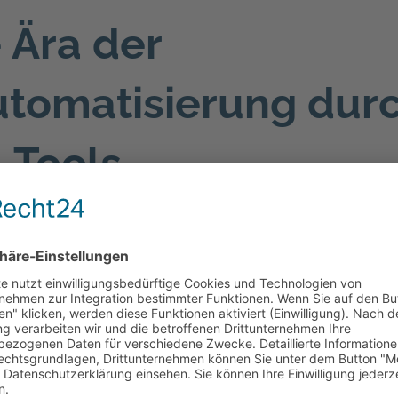
 Ära der
utomatisierung dur
-Tools
n die Kraft des Cloud-Computing, um eine n
g zu ermöglichen. Sie bieten Funktionen zu
chung von Prozessen und zur Vereinfachung
nehmensverantwortliche ihre Ressourcen ef
nkompetenzen konzentrieren.
d-Computing