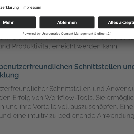
das Rückgrat der Workflow-Automatisierung.
ahl von Tools und Ressourcen, die für eine ef
ässlich sind. Darüber hinaus ermöglicht es 
ols in die bestehende Infrastruktur eines U
und Produktivität erreicht werden kann.
benutzerfreundlichen Schnittstellen un
klung
zerfreundlicher Schnittstellen und Anwendu
den Erfolg von Workflow-Tools. Sie ermöglic
en und ihre Vorteile voll auszuschöpfen. Eine
 und eine intuitiv zu bedienende Anwendun