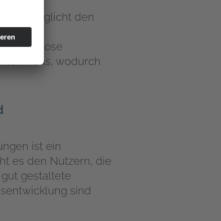
 Es ermöglicht den
fektive
eine nahtlose
nternehmens, wodurch
d
ngen ist ein
ht es den Nutzern, die
 gut gestaltete
gsentwicklung sind