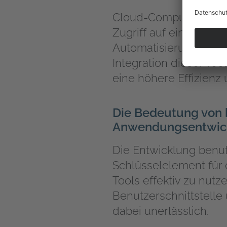
Cloud-Computing ist 
Zugriff auf eine Vielz
Automatisierung unerl
Integration dieser To
eine höhere Effizienz 
Die Bedeutung von 
Anwendungsentwic
Die Entwicklung benut
Schlüsselelement für 
Tools effektiv zu nutz
Benutzerschnittstelle
dabei unerlässlich.