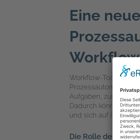
Eine neue
Prozessa
Workflow
Workflow-Tools nutze
Prozessautomatisierun
Aufgaben, zur Überwa
Dadurch können Unter
und sich auf ihre Ker
Die Rolle des Clou