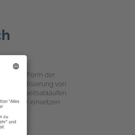
ch
euartige Form der
r Automatisierung von
 von Arbeitsabläufen.
fizienter einsetzen