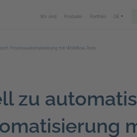
Wir sind
Produkte
Portfolio
DE
isch: Prozessautomatisierung mit Workflow-Tools
l zu automatis
omatisierung m