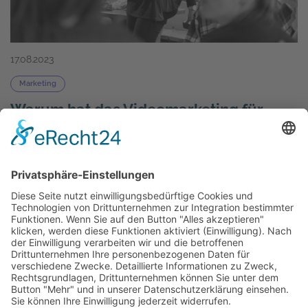
17.08.2023
Marketing
Warum hat das Videomarketing für
Unternehmen ein großes Potenzial? |
Der Einfluss von Algorithmen und die
Bedeutung der digitalen Strategien
Erfahren Sie, wie Videomarketing auf Plattformen
wie LinkedIn, Instagram und TikTok durch
Algorithmen unterstützt wird und wie es die
Benutzererfahrung verbessern und zum
Unternehmenserfolg beitragen kann.