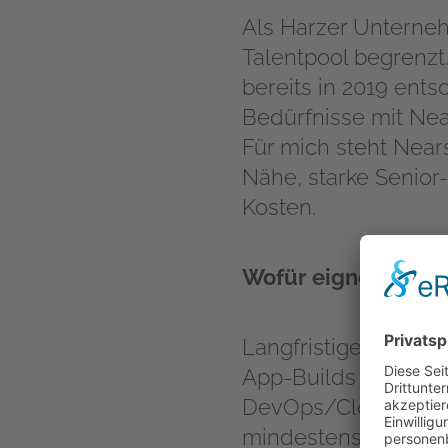
Als Harzer Unterneh
Talentpool begrenzt
bereits in 2019 ent
Bedürfnisse mit Ne
Für mich steht Near
Nähe, starke Senior
Kosten.
Wofür eignet sich 
Langfristige Produk
App-Builds (Web, iO
DevOps/Cloud, QA s
mindestens 6 Monat