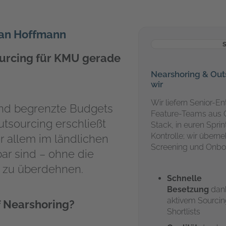
han Hoffmann
S
urcing für KMU gerade
Nearshoring & Outs
wir
Wir liefern Senior-E
nd begrenzte Budgets
Feature-Teams
aus 
Outsourcing erschließt
Stack, in euren Sprint
Kontrolle; wir übern
or allem im ländlichen
Screening und Onbo
ar sind – ohne die
n zu überdehnen.
Schnelle
Besetzung
dan
aktivem Sourcin
f Nearshoring?
Shortlists