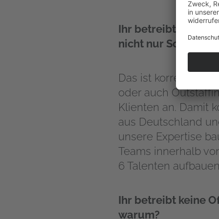
Ihr betreibt in eur
nicht nur Sourcing 
Das ist korrekt. Wir
oder auch Outstaffin
Klienten an. Damit
aus Deutschland un
unsere Expertise ba
Teams innerhalb vo
6 Talenten aufbauen
Ihr betreibt keine 
warum?