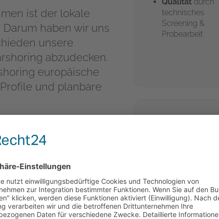
Qualität
durch
men ist der lokale
technisches
Screening &
. Darum haben wir uns
Probearbeit
schieden unsere
arshoring abzudecken.
shoring europäische
-Profile und planbare
Nearshoring besonders?
Direkter Kontakt
North IT Group Gm
IT für Harz • DACH-
t-/Plattformentwicklung,
Nearshore
S, Android),
owie Projekt-Peaks von
📞 +49 15 678 573 73
en.
✉️ office@northitgr