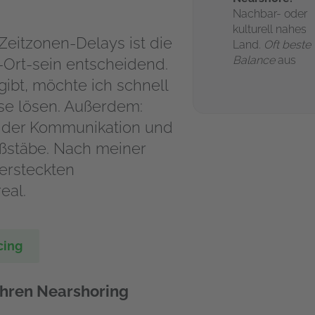
Nachbar- oder
kulturell nahes
eitzonen-Delays ist die
Land.
Oft beste
Balance
aus
-Ort-sein entscheidend.
ibt, möchte ich schnell
ese lösen. Außerdem:
n der Kommunikation und
aßstäbe. Nach meiner
versteckten
eal.
cing
ahren Nearshoring