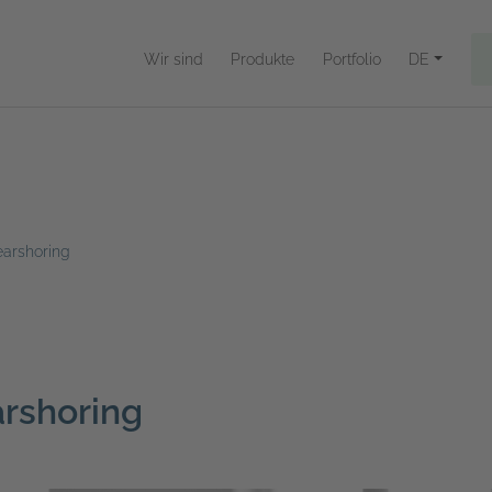
Wir sind
Produkte
Portfolio
DE
earshoring
arshoring