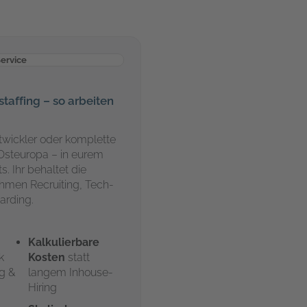
ervice
taffing – so arbeiten
ntwickler oder komplette
Osteuropa – in eurem
s. Ihr behaltet die
ehmen Recruiting, Tech-
arding.
Kalkulierbare
k
Kosten
statt
g &
langem Inhouse-
Hiring