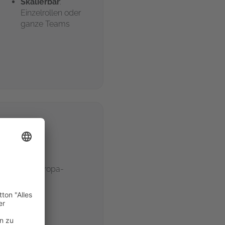
Skalierbar
:
Einzelrollen oder
ganze Teams
bH
Projekte & Europa-
5
oup.com