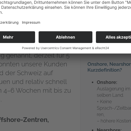
en Nearshoring-Zentren
Meetingkalen
für euch selbst?
 bieten das Nearshoring
g genannt, derzeit für 5
 konnten unsere Kunden
Onshore, Nearshore
Kurzdefinition?
d der Schweiz auf
uen und relativ schnell
Onshore:
Auslagerung im
n 4–6 Wochen mit bis zu
selben Land.
.
+ Keine
Sprach-/Zeitbar
ren,
Offshore-Zentren,
– höhere Kosten
Nearshore: