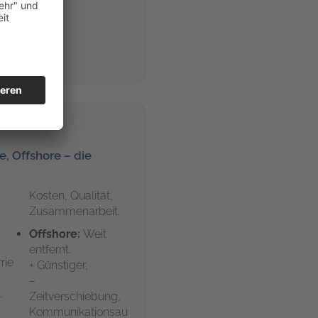
der
, Offshore – die
Kosten, Qualität,
Zusammenarbeit.
Offshore:
Weit
entfernt.
rie
+ Günstiger,
–
.
Zeitverschiebung,
Kommunikationsau