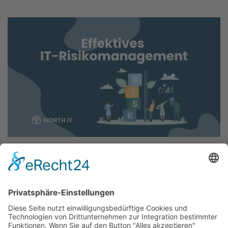
20.03.2024
Management
Effektives IT-Risikomanagement für
Unternehmenssicherheit
Erfahren Sie, wie IT-Risikomanagement Ihr