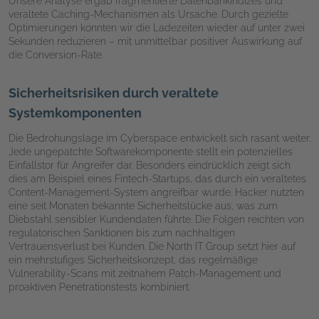
Unsere Analyse ergab fragmentierte Datenbankindizes und
veraltete Caching-Mechanismen als Ursache. Durch gezielte
Optimierungen konnten wir die Ladezeiten wieder auf unter zwei
Sekunden reduzieren – mit unmittelbar positiver Auswirkung auf
die Conversion-Rate.
Sicherheitsrisiken durch veraltete
Systemkomponenten
Die Bedrohungslage im Cyberspace entwickelt sich rasant weiter.
Jede ungepatchte Softwarekomponente stellt ein potenzielles
Einfallstor für Angreifer dar. Besonders eindrücklich zeigt sich
dies am Beispiel eines Fintech-Startups, das durch ein veraltetes
Content-Management-System angreifbar wurde. Hacker nutzten
eine seit Monaten bekannte Sicherheitslücke aus, was zum
Diebstahl sensibler Kundendaten führte. Die Folgen reichten von
regulatorischen Sanktionen bis zum nachhaltigen
Vertrauensverlust bei Kunden. Die North IT Group setzt hier auf
ein mehrstufiges Sicherheitskonzept, das regelmäßige
Vulnerability-Scans mit zeitnahem Patch-Management und
proaktiven Penetrationstests kombiniert.