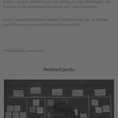
Daten, sondern stärken auch das Vertrauen der Mitarbeiter und
Kunden in die Sicherheitsstandards des Unternehmens.
Durch diese Maßnahmen können Unternehmen die Sicherheit
und Effizienz im Homeoffice deutlich erhöhen.
Photoquelle: pexels.com
Related posts