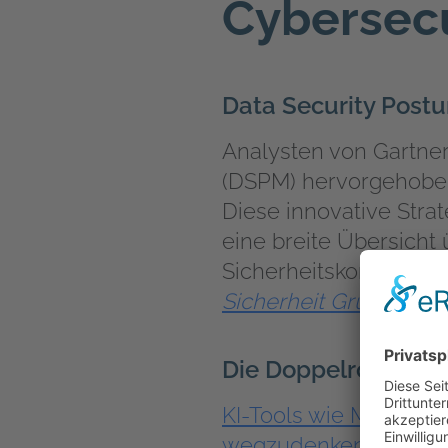
Cybersecu
Data Security Pos
Analysten von Gartne
(DSPM)
hervorgehoben
Diese innovative Strat
eine breite Übersicht
Sicherheitskontrolle
Sicherheit Grundlage
Die Doppelrolle Küns
KI-Tools wie Microsof
wegzudenken.
Sie erh