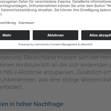
 daher von entscheidender Bedeutung, dass
C
 KI
fortlaufend beobachtet und in die
IT Sic
leichzeitig wird KI als Werkzeug zur Bedr
tsmaßnahmen immer wichtiger.
derungen und Ransomware-Gefahr
rsecurity Deutschland
müssen sich der Hera
hmen kontinuierlich an die sich ändernden 
e NIS 2-Richtlinie anzupassen. Zusätzlich 
ür Unternehmen, was eine stetige Weiterentw
erfordert.
ten in hoher Nachfrage