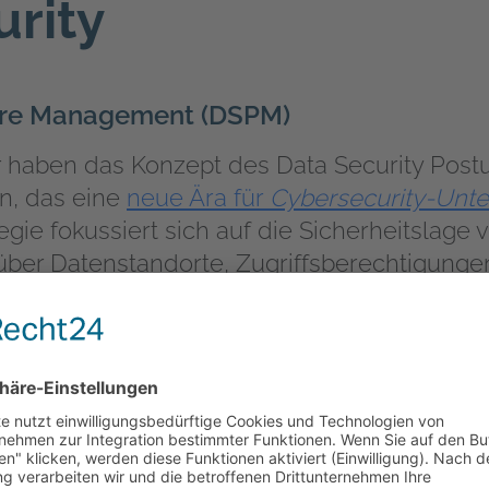
rity
ture Management (DSPM)
r haben das Konzept des
Data Security Pos
, das eine
neue Ära für
Cybersecurity-Unt
egie fokussiert sich auf die Sicherheitslage
 über Datenstandorte, Zugriffsberechtigung
n. Das macht DSPM zu einem unverzichtbaren
n
für Unternehmen.
tlicher Intelligenz
ts Co-Pilot sind aus der modernen Arbeitswe
öhen die Effizienz, aber auch das Risiko des