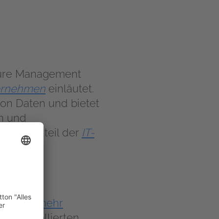
ture Management
ernehmen
einläutet.
 von Daten und bietet
en und
 Bestandteil der
IT-
lt nicht mehr
 unkontrollierten