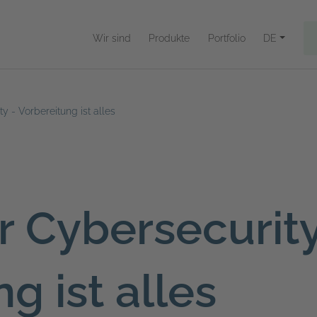
Wir sind
Produkte
Portfolio
DE
y - Vorbereitung ist alles
r Cybersecurity
g ist alles