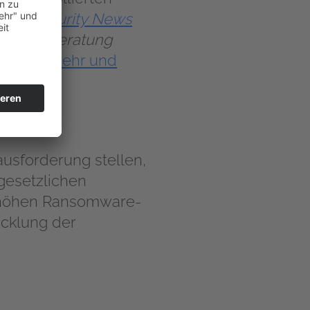
ybersecurity News
herheit Beratung
ohungsabwehr und
usforderung stellen,
gesetzlichen
erhöhen Ransomware-
icklung der