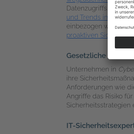
Datenzugriffs. Es ist
und Trends im Bereich
einbezogen werden.
G
proaktiven Sicherhei
Gesetzliche Anfor
Unternehmen in
Cybe
ihre Sicherheitsmaßna
Anforderungen wie di
Angriffe das Risiko f
Sicherheitsstrategien 
IT-Sicherheitsexper