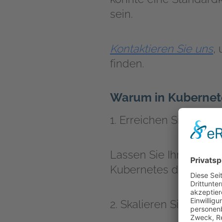
sein.
Kontaktieren Sie uns
,
finden.
Warum in Kubernete
1. Erreichen Sie Effizi
Lassen Sie Ihr IT-Tea
Kubernetes die Routin
2. Skalieren Sie nach 