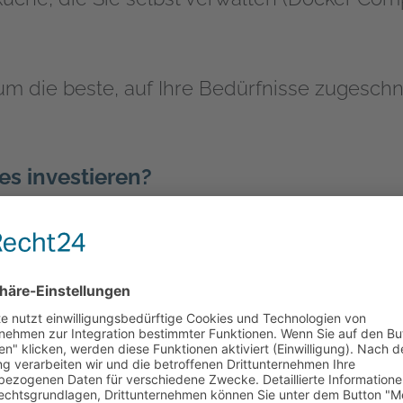
 um die beste, auf Ihre Bedürfnisse zugesch
s investieren?
enz
m sich auf strategische Aufgaben konzentrie
e automatisiert.
Ihren Bedürfnissen