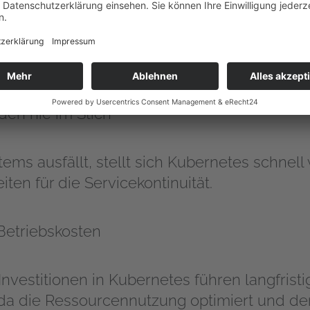
urcenanstieg (Kundenverkehr während des Ve
g (Einführung neuer Funktionen) - Kubernetes
echungen an.
den nie im Stich
ems ausfällt, stellt sich Kubernetes schnell
iten für die Servicekontinuität.
 Betriebskosten
nvestitionen in Kubernetes führen langfristi
da die Ressourcennutzung optimiert und de