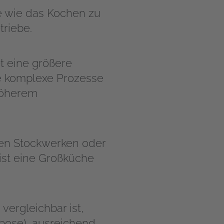
e wie das Kochen zu
triebe.
t eine größere
e komplexe Prozesse
 höherem
ren Stockwerken oder
ist eine Großküche
ergleichbar ist,
pose), ausreichend