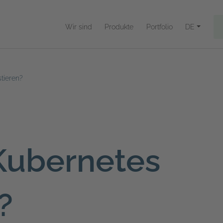
Wir sind
Produkte
Portfolio
DE
tieren?
Kubernetes
?