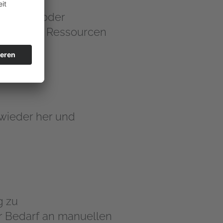
rkaufs) oder
 passt die Ressourcen
 wieder her und
g zu
r Bedarf an manuellen