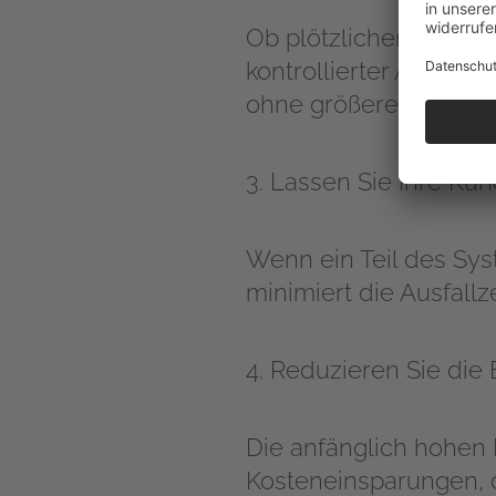
Ob plötzlicher Resso
kontrollierter Anstie
ohne größere Unterbr
3. Lassen Sie Ihre Kun
Wenn ein Teil des Syst
minimiert die Ausfallze
4. Reduzieren Sie die
Die anfänglich hohen I
Kosteneinsparungen, 