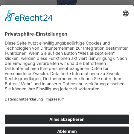
13.12.2024
6 Jahre North IT Group!
Wir möchten mit Ihnen ein frohes Ereignis teilen,
North IT Group ist 6 Jahre alt. Ohne unsere
Kunden und unser Team hätten wir nicht die
Erfolge erzielt, die wir jetzt haben!