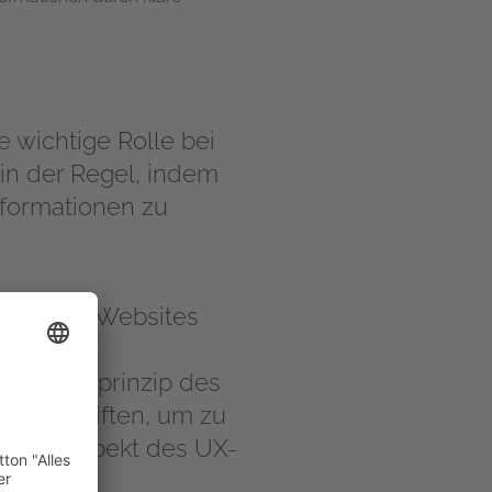
 wichtige Rolle bei
in der Regel, indem
Informationen zu
en, sind Websites
ften und
ein Grundprinzip des
Überschriften, um zu
chtigen Aspekt des UX-