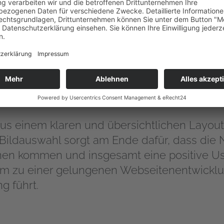
r Website achten die Nutzer zudem auf visu
ografiken - ein Teil des UI-Designs. Diese di
rn und den Inhalt visuell angenehmer zu pr
e der Nutzer wecken soll und die User Expe
s einem klaren und übersichtlichen Layou
ildauswahl sorgt am Ende dafür, dass die N
nen kommen und insgesamt eine positive Us
um zu einer gelungenen Webseitenentwicklu
g führt.