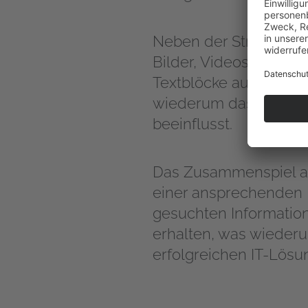
Neben der Struktur de
Bilder, Videos und Inf
Textblöcke aufzulocke
wiederum das Interess
beeinflusst.
Das Zusammenspiel au
einer ansprechenden B
gesuchten Informatio
erhalten, was wieder
erfolgreichen IT-Lösun