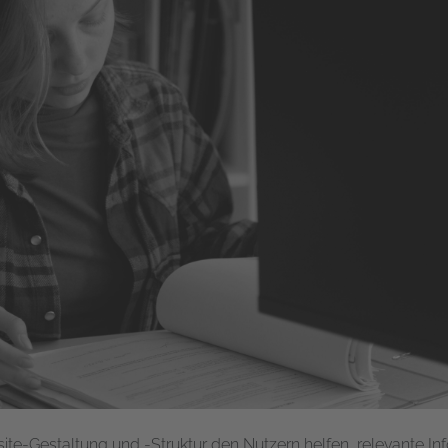
site-Gestaltung und -Struktur den Nutzern helfen, relevante In