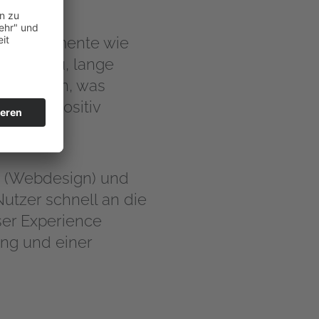
elle Elemente wie
enen dazu, lange
äsentieren, was
rience positiv
t (Webdesign) und
utzer schnell an die
er Experience
ng und einer