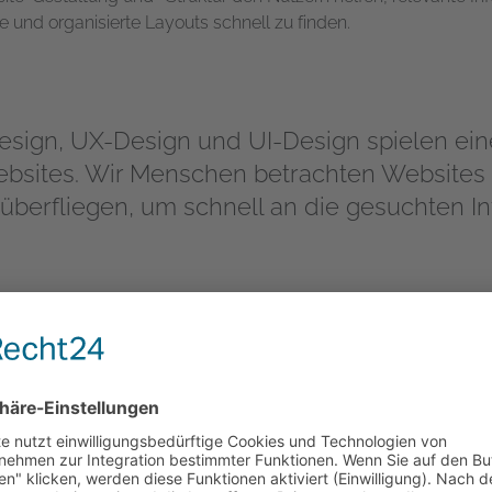
e und organisierte Layouts schnell zu finden.
esign, UX-Design und UI-Design spielen eine
ebsites. Wir Menschen betrachten Websites 
ll überfliegen, um schnell an die gesuchten 
che nach diesen Informationen zu ermöglich
nd übersichtlich strukturiert, mit Überschri
 die den Inhalt in Abschnitte unterteilen - 
esigns. Die Benutzer lesen als erstes diese 
lt sie überhaupt interessiert, was einen wi