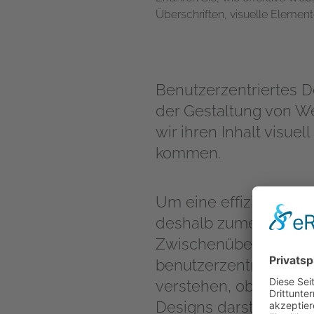
Überschriften, visuelle Element
Benutzerzentriertes D
der Gestaltung von W
wir ihren Inhalt visue
kommen.
Um eine effiziente Su
deshalb zumeist klar u
Zwischenüberschriften,
benutzerzentrierten D
verstehen, ob der Inha
Designs darstellt.